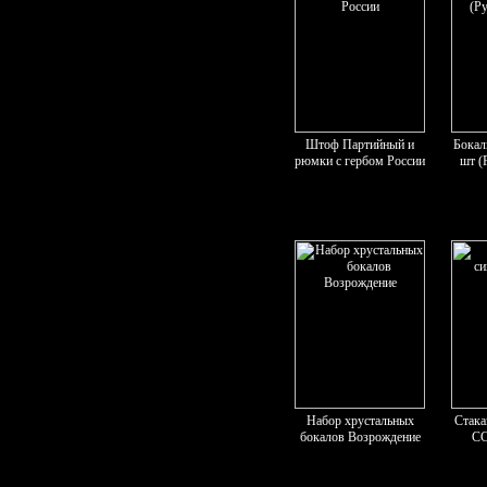
Штоф Партийный и
Бокал
рюмки с гербом России
шт (
Набор хрустальных
Стака
бокалов Возрождение
СС