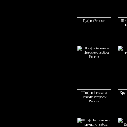
Графин Реноме
Што
в
Штоф и 4 стакана
Хрус
Невские с гербом
России