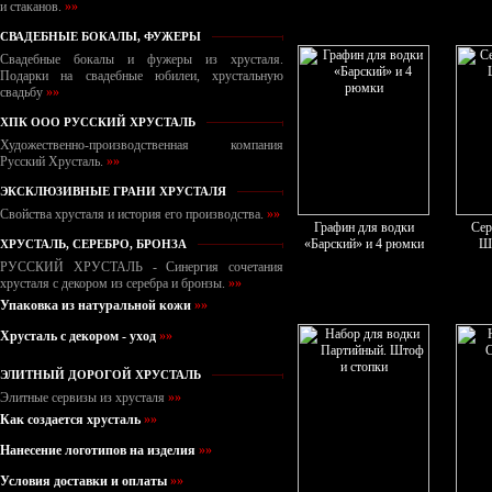
и стаканов.
»»
СВАДЕБНЫЕ БОКАЛЫ, ФУЖЕРЫ
Свадебные бокалы и фужеры из хрусталя.
Подарки на свадебные юбилеи, хрустальную
свадьбу
»»
ХПК ООО РУССКИЙ ХРУСТАЛЬ
Художественно-производственная компания
Русский Хрусталь.
»»
ЭКСКЛЮЗИВНЫЕ ГРАНИ ХРУСТАЛЯ
Свойства хрусталя и история его производства.
»»
Графин для водки
Сер
«Барский» и 4 рюмки
Ш
ХРУСТАЛЬ, СЕРЕБРО, БРОНЗА
РУССКИЙ ХРУСТАЛЬ - Синергия сочетания
хрусталя с декором из серебра и бронзы.
»»
Упаковка из натуральной кожи
»»
Хрусталь с декором - уход
»»
ЭЛИТНЫЙ ДОРОГОЙ ХРУСТАЛЬ
Элитные сервизы из хрусталя
»»
Как создается хрусталь
»»
Нанесение логотипов на изделия
»»
Условия доставки и оплаты
»»