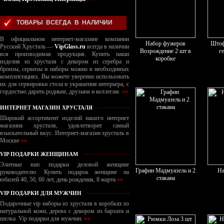
ТОВАРЫ ВСЕГДА В НАЛИЧИИ
В официальном интернет-магазине компании
Набор фужеров
Штоф
Русский Хрусталь —
VipGlass.ru
всегда в наличии
Возрождение 2 шт в
г
вся производимая продукция. Купить наши
коробке
изделия из хрусталя с декором из серебра и
бронзы, сервизы и наборы можно в необходимых
комплектациях. Вы можете уверенно использовать
их для сервировки стола и украшения интерьера, с
гордостью дарить родным, друзьям и коллегам.
»»
ИНТЕРНЕТ МАГАЗИН ХРУСТАЛЯ
Широкий ассортимент изделий нашего интернет
магазина хрусталя, удовлетворит самый
взыскательный вкус. Интернет-магазин хрусталь в
Москве
»»
VIP ПОДАРКИ ЖЕНЩИНАМ
Элитные вип подарки деловой женщине
Графин Мадмуазель и 2
На
руководителю. Купить подарок женщине на
стакана
юбилей 40, 50, 60 лет, день рождения, 8 марта
»»
VIP ПОДАРКИ ДЛЯ МУЖЧИН
Подарочные vip наборы из хрусталя в коробках из
натуральной кожи, дерева с декором из бархата и
шелка. Vip подарки для мужчин.
»»