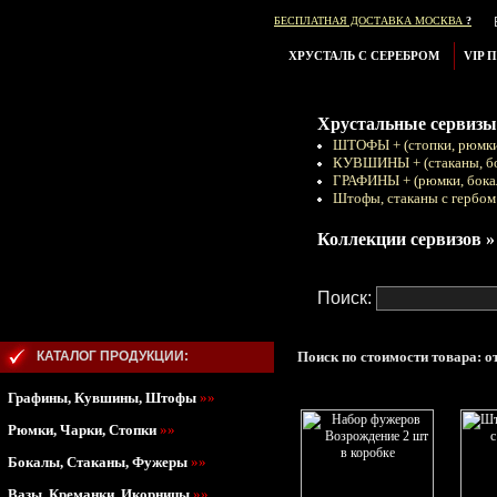
БЕСПЛАТНАЯ ДОСТАВКА МОСКВА
?
ХРУСТАЛЬ С СЕРЕБРОМ
VIP 
Хрустальные сервизы
ШТОФЫ + (стопки, рюмки
КУВШИНЫ + (стаканы, б
ГРАФИНЫ + (рюмки, бока
Штофы, стаканы с гербом
Коллекции сервизов »
Поиск:
КАТАЛОГ ПРОДУКЦИИ:
Поиск по стоимости товара: от
Графины, Кувшины, Штофы
»»
Рюмки, Чарки, Стопки
»»
Бокалы, Стаканы, Фужеры
»»
Вазы, Креманки, Икорницы
»»