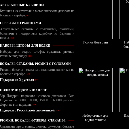
ХРУСТАЛЬНЫЕ КУВШИНЫ
Кувшины из хрусталя с металлическим декором из
бронзы и серебра.
»»
СЕРВИЗЫ С ГРАФИНАМИ
Хрустальные сервизы с графинами, рюмками,
бокалами в подарочных коробках из бархата и
шелка.
»»
Рюмки Лоза 3 шт
На
НАБОРЫ, ШТОФЫ ДЛЯ ВОДКИ
бок
Наборы для водки: штофы, графины, рюмки,
стаканы под водку.
»»
БОКАЛЫ, СТАКАНЫ, РЮМКИ С ГОЛОВАМИ
Рюмки, бокалы и стаканы с головами животных из
бронзы в серебре.
»»
Подарки из Хрусталя
»»
ПОДБОР ПОДАРКА ПО ЦЕНЕ
Vip Подарки широкого ценового диапазона. Вип
Подарок за 5000, 10000, 15000 .. 60000 рублей.
Дорогие вип подарки.
»»
Подарки с Российской символикой
»»
Набор стопок для
Ико
водки, текилы
РЮМКИ, БОКАЛЫ, ФУЖЕРЫ, СТАКАНЫ.
Сравнение хрустальных рюмок, фужеров, бокалов