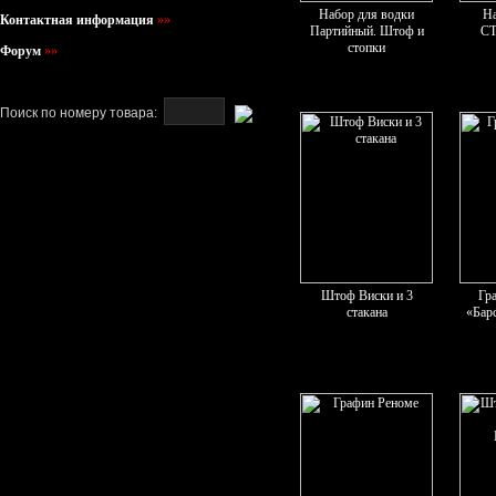
Набор для водки
На
Контактная информация
»»
Партийный. Штоф и
С
стопки
Форум
»»
Поиск по номеру товара:
Штоф Виски и 3
Гр
стакана
«Бар