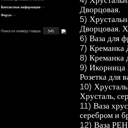
Хрустальн
Дворцовая.
Контактная информация
»»
Форум
»»
5)
Хрустальн
Дворцовая. Х
Поиск по номеру товара:
6)
Ваза для 
7)
Креманка 
8)
Креманка 
9)
Икорница Б
Розетка для в
10)
Хрусталь
Хрусталь, сер
11)
Ваза хрус
серебром и б
12)
Ваза РЕ