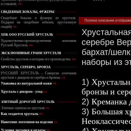
и стаканов.
»»
СВАДЕБНЫЕ БОКАЛЫ, ФУЖЕРЫ
Свадебные бокалы и фужеры из хрусталя.
Полное описание отображен
Подарки на свадебные юбилеи, хрустальную
свадьбу
»»
Хрустальная
ХПК ООО РУССКИЙ ХРУСТАЛЬ
серебре Вер
Художественно-производственная компания
Русский Хрусталь.
»»
бархат/шелк
ЭКСКЛЮЗИВНЫЕ ГРАНИ ХРУСТАЛЯ
Свойства хрусталя и история его производства.
»»
наборы из э
ХРУСТАЛЬ, СЕРЕБРО, БРОНЗА
РУССКИЙ ХРУСТАЛЬ - Синергия сочетания
хрусталя с декором из серебра и бронзы.
»»
1)
Хрустальн
Упаковка из натуральной кожи
»»
бронзы и сер
Хрусталь с декором - уход
»»
2)
Креманка 
ЭЛИТНЫЙ ДОРОГОЙ ХРУСТАЛЬ
Элитные сервизы из хрусталя
»»
3)
Большая х
Как создается хрусталь
»»
Неоклассичес
Нанесение логотипов на изделия
»»
4)
Условия доставки и оплаты
»»