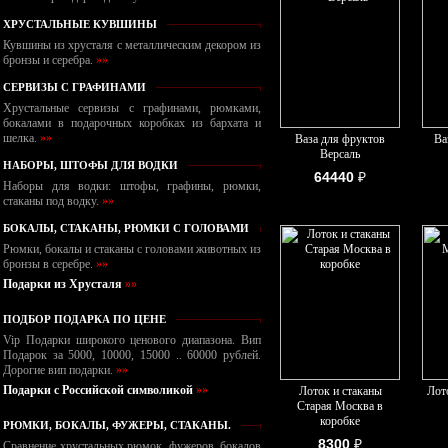
ХРУСТАЛЬНЫЕ КУВШИНЫ
Кувшины из хрусталя с металлическим декором из
бронзы и серебра.
»»
СЕРВИЗЫ С ГРАФИНАМИ
Хрустальные сервизы с графинами, рюмками,
бокалами в подарочных коробках из бархата и
шелка.
»»
Ваза для фруктов
Ва
Версаль
НАБОРЫ, ШТОФЫ ДЛЯ ВОДКИ
64440
₽
Наборы для водки: штофы, графины, рюмки,
стаканы под водку.
»»
БОКАЛЫ, СТАКАНЫ, РЮМКИ С ГОЛОВАМИ
Рюмки, бокалы и стаканы с головами животных из
бронзы в серебре.
»»
Подарки из Хрусталя
»»
ПОДБОР ПОДАРКА ПО ЦЕНЕ
Vip Подарки широкого ценового диапазона. Вип
Подарок за 5000, 10000, 15000 .. 60000 рублей.
Дорогие вип подарки.
»»
Подарки с Российской символикой
»»
Лоток и стаканы
Лот
Старая Москва в
коробке
РЮМКИ, БОКАЛЫ, ФУЖЕРЫ, СТАКАНЫ.
8300
₽
Сравнение хрустальных рюмок, фужеров, бокалов