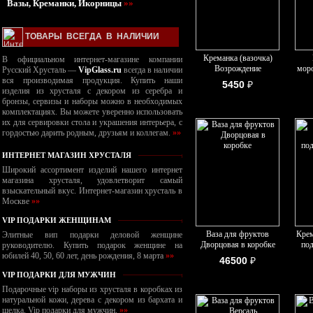
Вазы, Креманки, Икорницы
»»
ТОВАРЫ ВСЕГДА В НАЛИЧИИ
Креманка (вазочка)
В официальном интернет-магазине компании
Возрождение
моро
Русский Хрусталь —
VipGlass.ru
всегда в наличии
вся производимая продукция. Купить наши
5450
₽
изделия из хрусталя с декором из серебра и
бронзы, сервизы и наборы можно в необходимых
комплектациях. Вы можете уверенно использовать
их для сервировки стола и украшения интерьера, с
гордостью дарить родным, друзьям и коллегам.
»»
ИНТЕРНЕТ МАГАЗИН ХРУСТАЛЯ
Широкий ассортимент изделий нашего интернет
магазина хрусталя, удовлетворит самый
взыскательный вкус. Интернет-магазин хрусталь в
Москве
»»
VIP ПОДАРКИ ЖЕНЩИНАМ
Ваза для фруктов
Крем
Элитные вип подарки деловой женщине
Дворцовая в коробке
под
руководителю. Купить подарок женщине на
юбилей 40, 50, 60 лет, день рождения, 8 марта
»»
46500
₽
VIP ПОДАРКИ ДЛЯ МУЖЧИН
Подарочные vip наборы из хрусталя в коробках из
натуральной кожи, дерева с декором из бархата и
шелка. Vip подарки для мужчин.
»»