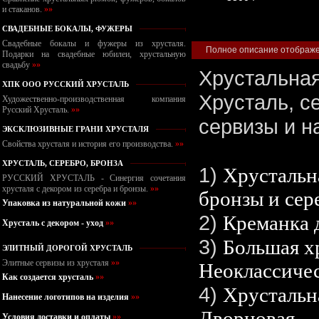
и стаканов.
»»
СВАДЕБНЫЕ БОКАЛЫ, ФУЖЕРЫ
Свадебные бокалы и фужеры из хрусталя.
Полное описание отображен
Подарки на свадебные юбилеи, хрустальную
свадьбу
»»
Хрустальная
ХПК ООО РУССКИЙ ХРУСТАЛЬ
Хрусталь, с
Художественно-производственная компания
Русский Хрусталь.
»»
сервизы и н
ЭКСКЛЮЗИВНЫЕ ГРАНИ ХРУСТАЛЯ
Свойства хрусталя и история его производства.
»»
ХРУСТАЛЬ, СЕРЕБРО, БРОНЗА
1)
Хрустальн
РУССКИЙ ХРУСТАЛЬ - Синергия сочетания
хрусталя с декором из серебра и бронзы.
»»
бронзы и сер
Упаковка из натуральной кожи
»»
2)
Креманка 
Хрусталь с декором - уход
»»
3)
Большая х
ЭЛИТНЫЙ ДОРОГОЙ ХРУСТАЛЬ
Элитные сервизы из хрусталя
»»
Неоклассичес
Как создается хрусталь
»»
4)
Хрустальн
Нанесение логотипов на изделия
»»
Дворцовая.
Условия доставки и оплаты
»»