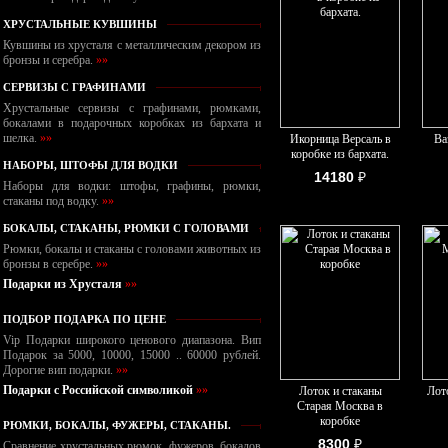
ХРУСТАЛЬНЫЕ КУВШИНЫ
Кувшины из хрусталя с металлическим декором из
бронзы и серебра.
»»
СЕРВИЗЫ С ГРАФИНАМИ
Хрустальные сервизы с графинами, рюмками,
бокалами в подарочных коробках из бархата и
шелка.
»»
Икорница Версаль в
Ва
коробке из бархата.
НАБОРЫ, ШТОФЫ ДЛЯ ВОДКИ
14180
₽
Наборы для водки: штофы, графины, рюмки,
стаканы под водку.
»»
БОКАЛЫ, СТАКАНЫ, РЮМКИ С ГОЛОВАМИ
Рюмки, бокалы и стаканы с головами животных из
бронзы в серебре.
»»
Подарки из Хрусталя
»»
ПОДБОР ПОДАРКА ПО ЦЕНЕ
Vip Подарки широкого ценового диапазона. Вип
Подарок за 5000, 10000, 15000 .. 60000 рублей.
Дорогие вип подарки.
»»
Подарки с Российской символикой
»»
Лоток и стаканы
Лот
Старая Москва в
коробке
РЮМКИ, БОКАЛЫ, ФУЖЕРЫ, СТАКАНЫ.
8300
₽
Сравнение хрустальных рюмок, фужеров, бокалов