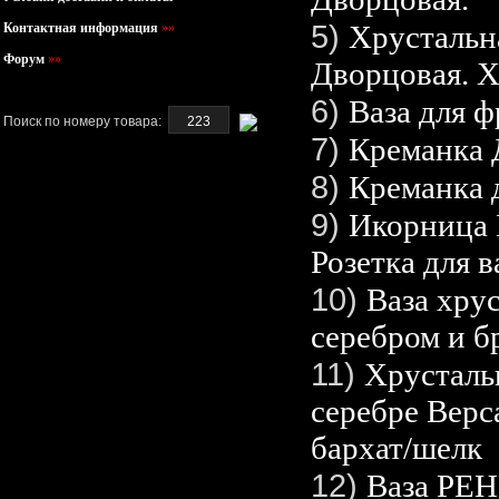
5)
Хрустальн
Контактная информация
»»
Форум
»»
Дворцовая. Х
6)
Ваза для 
Поиск по номеру товара:
7)
Креманка 
8)
Креманка 
9)
Икорница Б
Розетка для в
10)
Ваза хру
серебром и б
11)
Хрусталь
серебре Верс
бархат/шелк
12)
Ваза РЕ