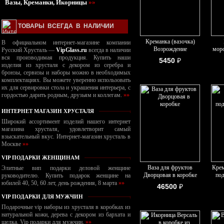
Вазы, Креманки, Икорницы
»»
ТОВАРЫ ВСЕГДА В НАЛИЧИИ
Креманка (вазочка)
В официальном интернет-магазине компании
Возрождение
моро
Русский Хрусталь —
VipGlass.ru
всегда в наличии
вся производимая продукция. Купить наши
5450
₽
изделия из хрусталя с декором из серебра и
бронзы, сервизы и наборы можно в необходимых
комплектациях. Вы можете уверенно использовать
их для сервировки стола и украшения интерьера, с
гордостью дарить родным, друзьям и коллегам.
»»
ИНТЕРНЕТ МАГАЗИН ХРУСТАЛЯ
Широкий ассортимент изделий нашего интернет
магазина хрусталя, удовлетворит самый
взыскательный вкус. Интернет-магазин хрусталь в
Москве
»»
VIP ПОДАРКИ ЖЕНЩИНАМ
Ваза для фруктов
Крем
Элитные вип подарки деловой женщине
Дворцовая в коробке
под
руководителю. Купить подарок женщине на
юбилей 40, 50, 60 лет, день рождения, 8 марта
»»
46500
₽
VIP ПОДАРКИ ДЛЯ МУЖЧИН
Подарочные vip наборы из хрусталя в коробках из
натуральной кожи, дерева с декором из бархата и
шелка. Vip подарки для мужчин.
»»