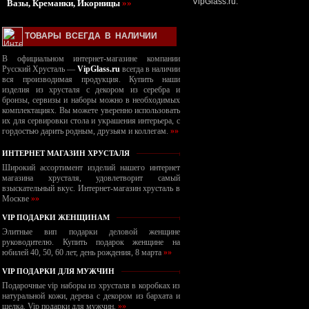
VipGlass.ru.
Вазы, Креманки, Икорницы
»»
ТОВАРЫ ВСЕГДА В НАЛИЧИИ
В официальном интернет-магазине компании
Русский Хрусталь —
VipGlass.ru
всегда в наличии
вся производимая продукция. Купить наши
изделия из хрусталя с декором из серебра и
бронзы, сервизы и наборы можно в необходимых
комплектациях. Вы можете уверенно использовать
их для сервировки стола и украшения интерьера, с
гордостью дарить родным, друзьям и коллегам.
»»
ИНТЕРНЕТ МАГАЗИН ХРУСТАЛЯ
Широкий ассортимент изделий нашего интернет
магазина хрусталя, удовлетворит самый
взыскательный вкус. Интернет-магазин хрусталь в
Москве
»»
VIP ПОДАРКИ ЖЕНЩИНАМ
Элитные вип подарки деловой женщине
руководителю. Купить подарок женщине на
юбилей 40, 50, 60 лет, день рождения, 8 марта
»»
VIP ПОДАРКИ ДЛЯ МУЖЧИН
Подарочные vip наборы из хрусталя в коробках из
натуральной кожи, дерева с декором из бархата и
шелка. Vip подарки для мужчин.
»»