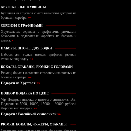
ХРУСТАЛЬНЫЕ КУВШИНЫ
Кувшины из хрусталя с металлическим декором из
бронзы и серебра.
»»
СЕРВИЗЫ С ГРАФИНАМИ
Хрустальные сервизы с графинами, рюмками,
бокалами в подарочных коробках из бархата и
шелка.
»»
НАБОРЫ, ШТОФЫ ДЛЯ ВОДКИ
Наборы для водки: штофы, графины, рюмки,
стаканы под водку.
»»
БОКАЛЫ, СТАКАНЫ, РЮМКИ С ГОЛОВАМИ
Рюмки, бокалы и стаканы с головами животных из
бронзы в серебре.
»»
Подарки из Хрусталя
»»
ПОДБОР ПОДАРКА ПО ЦЕНЕ
Vip Подарки широкого ценового диапазона. Вип
Подарок за 5000, 10000, 15000 .. 60000 рублей.
Дорогие вип подарки.
»»
Подарки с Российской символикой
»»
РЮМКИ, БОКАЛЫ, ФУЖЕРЫ, СТАКАНЫ.
Сравнение хрустальных рюмок, фужеров, бокалов