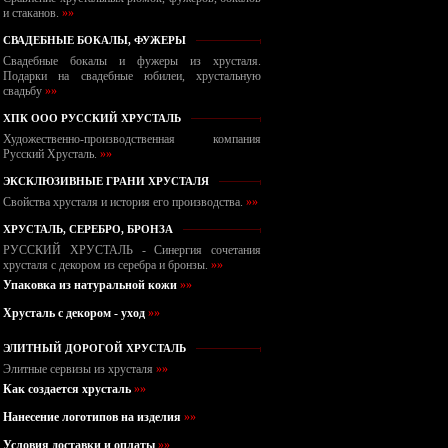
и стаканов.
»»
СВАДЕБНЫЕ БОКАЛЫ, ФУЖЕРЫ
Свадебные бокалы и фужеры из хрусталя.
Подарки на свадебные юбилеи, хрустальную
свадьбу
»»
ХПК ООО РУССКИЙ ХРУСТАЛЬ
Художественно-производственная компания
Русский Хрусталь.
»»
ЭКСКЛЮЗИВНЫЕ ГРАНИ ХРУСТАЛЯ
Свойства хрусталя и история его производства.
»»
ХРУСТАЛЬ, СЕРЕБРО, БРОНЗА
РУССКИЙ ХРУСТАЛЬ - Синергия сочетания
хрусталя с декором из серебра и бронзы.
»»
Упаковка из натуральной кожи
»»
Хрусталь с декором - уход
»»
ЭЛИТНЫЙ ДОРОГОЙ ХРУСТАЛЬ
Элитные сервизы из хрусталя
»»
Как создается хрусталь
»»
Нанесение логотипов на изделия
»»
Условия доставки и оплаты
»»