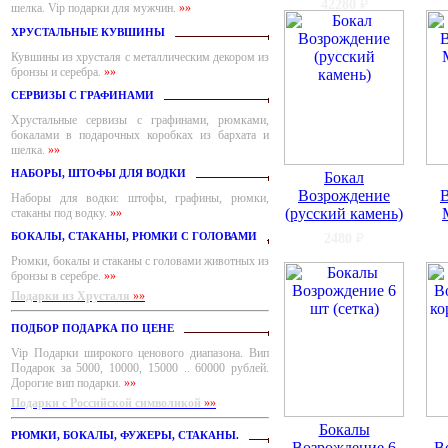
42280
₽
шелка. Vip подарки для мужчин.
»»
ХРУСТАЛЬНЫЕ КУВШИНЫ
Кувшины из хрусталя с металлическим декором из
бронзы и серебра.
»»
СЕРВИЗЫ С ГРАФИНАМИ
Хрустальные сервизы с графинами, рюмками,
бокалами в подарочных коробках из бархата и
шелка.
»»
НАБОРЫ, ШТОФЫ ДЛЯ ВОДКИ
Бокал
Возрождение
Наборы для водки: штофы, графины, рюмки,
(русский камень)
стаканы под водку.
»»
БОКАЛЫ, СТАКАНЫ, РЮМКИ С ГОЛОВАМИ
2480
₽
Рюмки, бокалы и стаканы с головами животных из
бронзы в серебре.
»»
Подарки из Хрусталя
»»
ПОДБОР ПОДАРКА ПО ЦЕНЕ
Vip Подарки широкого ценового диапазона. Вип
Подарок за 5000, 10000, 15000 .. 60000 рублей.
Дорогие вип подарки.
»»
Подарки с Российской символикой
»»
Бокалы
РЮМКИ, БОКАЛЫ, ФУЖЕРЫ, СТАКАНЫ.
Возрождение 6
В