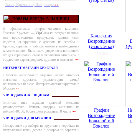
Вазы, Креманки, Икорницы
»»
ТОВАРЫ ВСЕГДА В НАЛИЧИИ
В официальном интернет-магазине компании
Русский Хрусталь —
VipGlass.ru
всегда в наличии
Коллекция
вся производимая продукция. Купить наши
Возрождение
изделия из хрусталя с декором из серебра и
(узор Сетка)
(Р
бронзы, сервизы и наборы можно в необходимых
комплектациях. Вы можете уверенно использовать
51930
₽
их для сервировки стола и украшения интерьера, с
гордостью дарить родным, друзьям и коллегам.
»»
ИНТЕРНЕТ МАГАЗИН ХРУСТАЛЯ
Широкий ассортимент изделий нашего интернет
магазина хрусталя, удовлетворит самый
взыскательный вкус. Интернет-магазин хрусталь в
Москве
»»
VIP ПОДАРКИ ЖЕНЩИНАМ
Элитные вип подарки деловой женщине
руководителю. Купить подарок женщине на
Графин
Н
юбилей 40, 50, 60 лет, день рождения, 8 марта
»»
Возрождение
В
VIP ПОДАРКИ ДЛЯ МУЖЧИН
Большой и 6
Подарочные vip наборы из хрусталя в коробках из
Бокалов
натуральной кожи, дерева с декором из бархата и