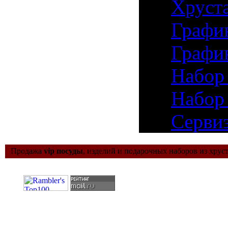
24)
Хруста
25)
Графи
26)
Графи
27)
Набор 
28)
Набор 
29)
Сервиз
Продажа
vip посуды
, изделий и подарочных наборов из хруст