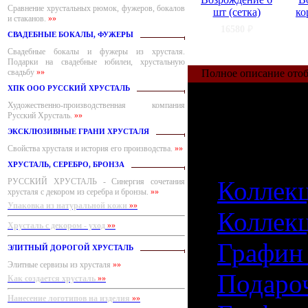
Сравнение хрустальных рюмок, фужеров, бокалов
шт (сетка)
ко
и стаканов.
»»
16580
₽
СВАДЕБНЫЕ БОКАЛЫ, ФУЖЕРЫ
Свадебные бокалы и фужеры из хрусталя.
Подарки на свадебные юбилеи, хрустальную
свадьбу
»»
Полное описание отоб
Графин Во
ХПК ООО РУССКИЙ ХРУСТАЛЬ
Художественно-производственная компания
Русский Хрусталь.
»»
из этой ко
ЭКСКЛЮЗИВНЫЕ ГРАНИ ХРУСТАЛЯ
Свойства хрусталя и история его производства.
»»
ХРУСТАЛЬ, СЕРЕБРО, БРОНЗА
1)
Коллекц
РУССКИЙ ХРУСТАЛЬ - Синергия сочетания
хрусталя с декором из серебра и бронзы.
»»
Упаковка из натуральной кожи
»»
2)
Коллекц
Хрусталь с декором - уход
»»
3)
Графин
ЭЛИТНЫЙ ДОРОГОЙ ХРУСТАЛЬ
Элитные сервизы из хрусталя
»»
4)
Подароч
Как создается хрусталь
»»
Нанесение логотипов на изделия
»»