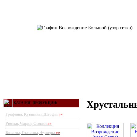
Хрустальны
КАТАЛОГ ПРОДУКЦИИ:
Графины, Кувшины, Штофы
»»
Рюмки, Чарки, Стопки
»»
Бокалы, Стаканы, Фужеры
»»