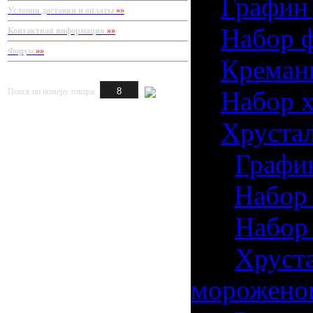
5)
Графин 
Условия доставки и оплаты
»»
6)
Набор ф
Контактная информация
»»
Форум
»»
7)
Креманк
8)
Набор х
Поиск по номеру товара:
9)
Хрустал
10)
Графин
11)
Набор 
12)
Набор 
13)
Хруста
мороженог