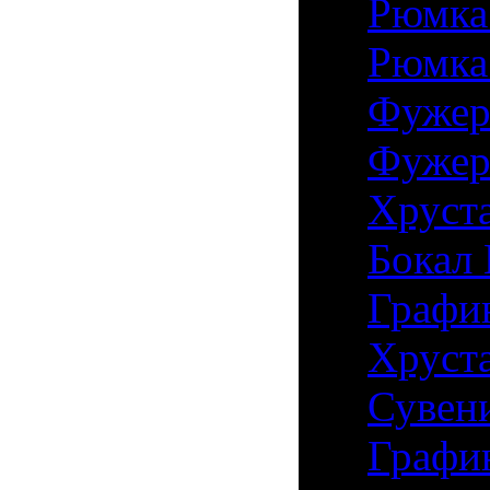
14)
Рюмка
15)
Рюмка 
16)
Фужер 
17)
Фужер 
18)
Хруста
19)
Бокал 
20)
Графин
21)
Хруста
22)
Сувен
23)
Графи