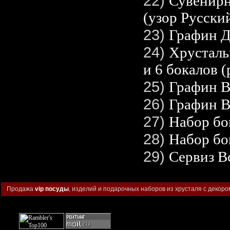
22)
Сувенирн
(узор Русски
23)
Графин Д
24)
Хрусталь
и 6 бокалов (
25)
Графин В
26)
Графин В
27)
Набор бо
28)
Набор бо
29)
Сервиз В
Продажа
vip посуды
, изделий и подарочных наборов из хрусталя с декоро