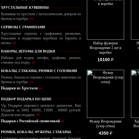
ХРУСТАЛЬНЫЕ КУВШИНЫ
Кувшины из хрусталя с металлическим декором из
бронзы и серебра.
»»
СЕРВИЗЫ С ГРАФИНАМИ
Хрустальные сервизы с графинами, рюмками,
бокалами в подарочных коробках из бархата и
шелка.
»»
Набор фужеров
Н
Возрождение 2 шт в
НАБОРЫ, ШТОФЫ ДЛЯ ВОДКИ
коробке
Наборы для водки: штофы, графины, рюмки,
10100
₽
стаканы под водку.
»»
БОКАЛЫ, СТАКАНЫ, РЮМКИ С ГОЛОВАМИ
Рюмки, бокалы и стаканы с головами животных из
бронзы в серебре.
»»
Подарки из Хрусталя
»»
ПОДБОР ПОДАРКА ПО ЦЕНЕ
Vip Подарки широкого ценового диапазона. Вип
Подарок за 5000, 10000, 15000 .. 60000 рублей.
Дорогие вип подарки.
»»
Подарки с Российской символикой
»»
Фужер Возрождение
Хр
(узор сетка)
Воз
РЮМКИ, БОКАЛЫ, ФУЖЕРЫ, СТАКАНЫ.
4350
₽
Сравнение хрустальных рюмок, фужеров, бокалов