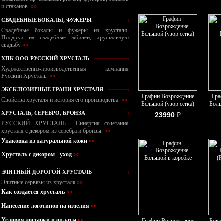
и стаканов.
»»
СВАДЕБНЫЕ БОКАЛЫ, ФУЖЕРЫ
Свадебные бокалы и фужеры из хрусталя.
Подарки на свадебные юбилеи, хрустальную
свадьбу
»»
ХПК ООО РУССКИЙ ХРУСТАЛЬ
Художественно-производственная компания
Русский Хрусталь.
»»
ЭКСКЛЮЗИВНЫЕ ГРАНИ ХРУСТАЛЯ
Графин Возрождение
Гра
Свойства хрусталя и история его производства.
»»
Большой (узор сетка)
Боль
ХРУСТАЛЬ, СЕРЕБРО, БРОНЗА
23990
₽
РУССКИЙ ХРУСТАЛЬ - Синергия сочетания
хрусталя с декором из серебра и бронзы.
»»
Упаковка из натуральной кожи
»»
Хрусталь с декором - уход
»»
ЭЛИТНЫЙ ДОРОГОЙ ХРУСТАЛЬ
Элитные сервизы из хрусталя
»»
Как создается хрусталь
»»
Нанесение логотипов на изделия
»»
Условия доставки и оплаты
»»
Графин Возрождение
Бока