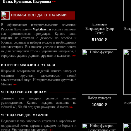
Вазы, Креманки, Икорницы
»»
ТОВАРЫ ВСЕГДА В НАЛИЧИИ
Коллекция
В официальном интернет-магазине компании
Возрождение (узор
Возр
Русский Хрусталь —
VipGlass.ru
всегда в наличии
Сетка)
вся производимая продукция. Купить наши
изделия из хрусталя с декором из серебра и
51930
₽
бронзы, сервизы и наборы можно в необходимых
комплектациях. Вы можете уверенно использовать
их для сервировки стола и украшения интерьера, с
гордостью дарить родным, друзьям и коллегам.
»»
ИНТЕРНЕТ МАГАЗИН ХРУСТАЛЯ
Широкий ассортимент изделий нашего интернет
магазина хрусталя, удовлетворит самый
взыскательный вкус. Интернет-магазин хрусталь в
Москве
»»
VIP ПОДАРКИ ЖЕНЩИНАМ
Набор фужеров
Элитные вип подарки деловой женщине
моро
руководителю. Купить подарок женщине на
10500
₽
юбилей 40, 50, 60 лет, день рождения, 8 марта
»»
VIP ПОДАРКИ ДЛЯ МУЖЧИН
Подарочные vip наборы из хрусталя в коробках из
натуральной кожи, дерева с декором из бархата и
шелка. Vip подарки для мужчин.
»»