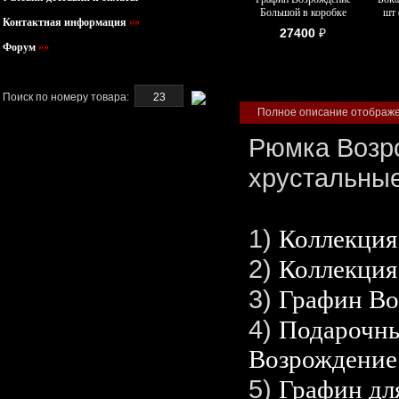
Большой в коробке
шт 
Контактная информация
»»
27400
₽
Форум
»»
Поиск по номеру товара:
Полное описание отображен
Рюмка Возро
хрустальные
1)
Коллекция
2)
Коллекция
3)
Графин Во
4)
Подарочны
Возрождение
5)
Графин для