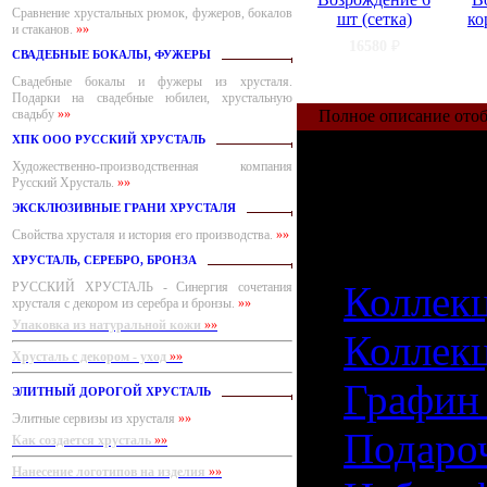
Сравнение хрустальных рюмок, фужеров, бокалов
шт (сетка)
ко
и стаканов.
»»
16580
₽
СВАДЕБНЫЕ БОКАЛЫ, ФУЖЕРЫ
Свадебные бокалы и фужеры из хрусталя.
Подарки на свадебные юбилеи, хрустальную
свадьбу
»»
Полное описание отоб
Графин дл
ХПК ООО РУССКИЙ ХРУСТАЛЬ
Художественно-производственная компания
Русский Хрусталь.
»»
этой колл
ЭКСКЛЮЗИВНЫЕ ГРАНИ ХРУСТАЛЯ
Свойства хрусталя и история его производства.
»»
ХРУСТАЛЬ, СЕРЕБРО, БРОНЗА
1)
Коллекц
РУССКИЙ ХРУСТАЛЬ - Синергия сочетания
хрусталя с декором из серебра и бронзы.
»»
Упаковка из натуральной кожи
»»
2)
Коллекц
Хрусталь с декором - уход
»»
3)
Графин
ЭЛИТНЫЙ ДОРОГОЙ ХРУСТАЛЬ
Элитные сервизы из хрусталя
»»
4)
Подароч
Как создается хрусталь
»»
Нанесение логотипов на изделия
»»