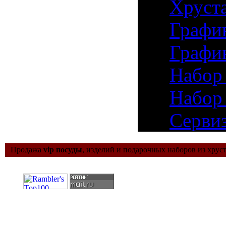
24)
Хруста
25)
Графи
26)
Графи
27)
Набор 
28)
Набор 
29)
Сервиз
Продажа
vip посуды
, изделий и подарочных наборов из хруст