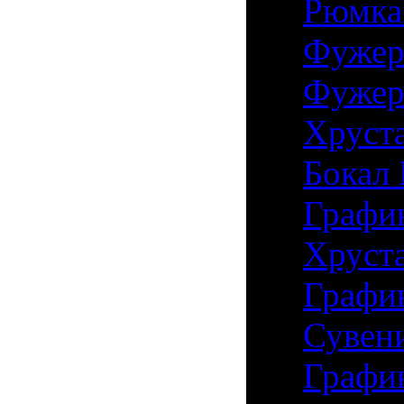
14)
Рюмка 
15)
Фужер 
16)
Фужер 
17)
Хруста
18)
Бокал 
19)
Графин
20)
Хруста
21)
Графин
22)
Сувен
23)
Графи