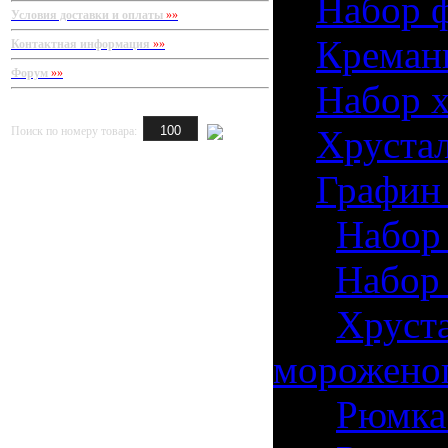
5)
Набор ф
Условия доставки и оплаты
»»
6)
Креманк
Контактная информация
»»
Форум
»»
7)
Набор х
8)
Хрустал
Поиск по номеру товара:
9)
Графин 
10)
Набор 
11)
Набор 
12)
Хруста
мороженог
13)
Рюмка