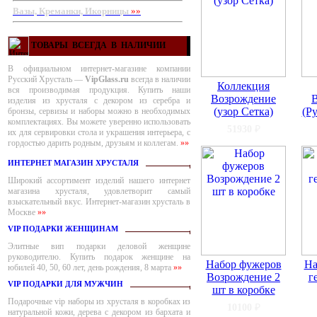
Вазы, Креманки, Икорницы
»»
ТОВАРЫ ВСЕГДА В НАЛИЧИИ
В официальном интернет-магазине компании
Русский Хрусталь —
VipGlass.ru
всегда в наличии
Коллекция
вся производимая продукция. Купить наши
Возрождение
изделия из хрусталя с декором из серебра и
(узор Сетка)
(Р
бронзы, сервизы и наборы можно в необходимых
комплектациях. Вы можете уверенно использовать
51930
₽
их для сервировки стола и украшения интерьера, с
гордостью дарить родным, друзьям и коллегам.
»»
ИНТЕРНЕТ МАГАЗИН ХРУСТАЛЯ
Широкий ассортимент изделий нашего интернет
магазина хрусталя, удовлетворит самый
взыскательный вкус. Интернет-магазин хрусталь в
Москве
»»
VIP ПОДАРКИ ЖЕНЩИНАМ
Элитные вип подарки деловой женщине
руководителю. Купить подарок женщине на
Набор фужеров
На
юбилей 40, 50, 60 лет, день рождения, 8 марта
»»
Возрождение 2
г
VIP ПОДАРКИ ДЛЯ МУЖЧИН
шт в коробке
Подарочные vip наборы из хрусталя в коробках из
10100
₽
натуральной кожи, дерева с декором из бархата и