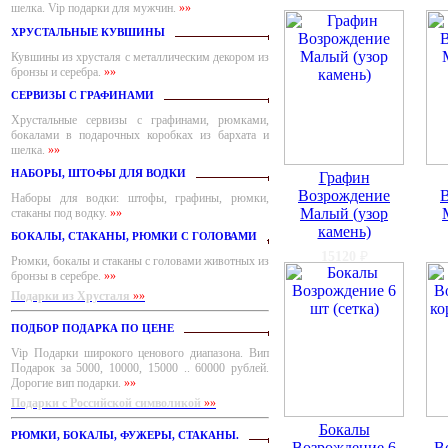
шелка. Vip подарки для мужчин.
»»
ХРУСТАЛЬНЫЕ КУВШИНЫ
Кувшины из хрусталя с металлическим декором из
бронзы и серебра.
»»
СЕРВИЗЫ С ГРАФИНАМИ
Хрустальные сервизы с графинами, рюмками,
бокалами в подарочных коробках из бархата и
шелка.
»»
НАБОРЫ, ШТОФЫ ДЛЯ ВОДКИ
Графин
Возрождение
Наборы для водки: штофы, графины, рюмки,
Малый (узор
стаканы под водку.
»»
камень)
БОКАЛЫ, СТАКАНЫ, РЮМКИ С ГОЛОВАМИ
15120
₽
Рюмки, бокалы и стаканы с головами животных из
бронзы в серебре.
»»
Подарки из Хрусталя
»»
ПОДБОР ПОДАРКА ПО ЦЕНЕ
Vip Подарки широкого ценового диапазона. Вип
Подарок за 5000, 10000, 15000 .. 60000 рублей.
Дорогие вип подарки.
»»
Подарки с Российской символикой
»»
Бокалы
РЮМКИ, БОКАЛЫ, ФУЖЕРЫ, СТАКАНЫ.
Возрождение 6
В