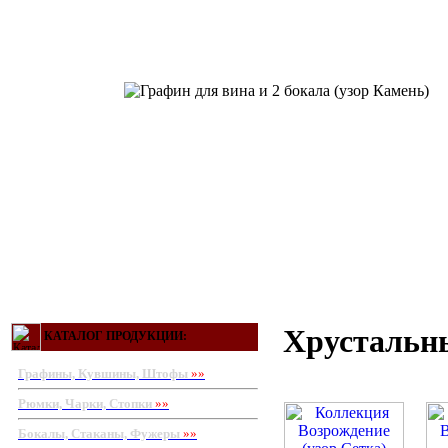
Хрустальны
КАТАЛОГ ПРОДУКЦИИ:
Графины, Кувшины, Штофы
»»
Рюмки, Чарки, Стопки
»»
Бокалы, Стаканы, Фужеры
»»