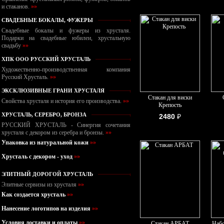
и стаканов.
»»
СВАДЕБНЫЕ БОКАЛЫ, ФУЖЕРЫ
Свадебные бокалы и фужеры из хрусталя.
Подарки на свадебные юбилеи, хрустальную
свадьбу
»»
ХПК ООО РУССКИЙ ХРУСТАЛЬ
Художественно-производственная компания
Русский Хрусталь.
»»
ЭКСКЛЮЗИВНЫЕ ГРАНИ ХРУСТАЛЯ
Стакан для виски
Свойства хрусталя и история его производства.
»»
Крепость
ХРУСТАЛЬ, СЕРЕБРО, БРОНЗА
2480
₽
РУССКИЙ ХРУСТАЛЬ - Синергия сочетания
хрусталя с декором из серебра и бронзы.
»»
Упаковка из натуральной кожи
»»
Хрусталь с декором - уход
»»
ЭЛИТНЫЙ ДОРОГОЙ ХРУСТАЛЬ
Элитные сервизы из хрусталя
»»
Как создается хрусталь
»»
Нанесение логотипов на изделия
»»
Условия доставки и оплаты
»»
Стакан АРБАТ
Набо