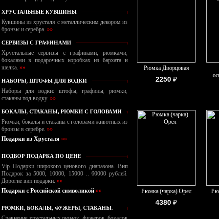
ХРУСТАЛЬНЫЕ КУВШИНЫ
Кувшины из хрусталя с металлическим декором из
бронзы и серебра.
»»
СЕРВИЗЫ С ГРАФИНАМИ
Хрустальные сервизы с графинами, рюмками,
бокалами в подарочных коробках из бархата и
шелка.
»»
Рюмка Дворцовая
ос
2250
₽
НАБОРЫ, ШТОФЫ ДЛЯ ВОДКИ
Наборы для водки: штофы, графины, рюмки,
стаканы под водку.
»»
БОКАЛЫ, СТАКАНЫ, РЮМКИ С ГОЛОВАМИ
Рюмки, бокалы и стаканы с головами животных из
бронзы в серебре.
»»
Подарки из Хрусталя
»»
ПОДБОР ПОДАРКА ПО ЦЕНЕ
Vip Подарки широкого ценового диапазона. Вип
Подарок за 5000, 10000, 15000 .. 60000 рублей.
Дорогие вип подарки.
»»
Подарки с Российской символикой
»»
Рюмка (чарка) Орел
Рю
4380
₽
РЮМКИ, БОКАЛЫ, ФУЖЕРЫ, СТАКАНЫ.
Сравнение хрустальных рюмок, фужеров, бокалов