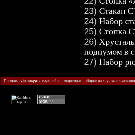
22)
Стопка «
23)
Стакан
24)
Набор с
25)
Стопка 
26)
Хрусталь
подиумом в с
27)
Набор рю
Продажа
vip посуды
, изделий и подарочных наборов из хрусталя с декоро