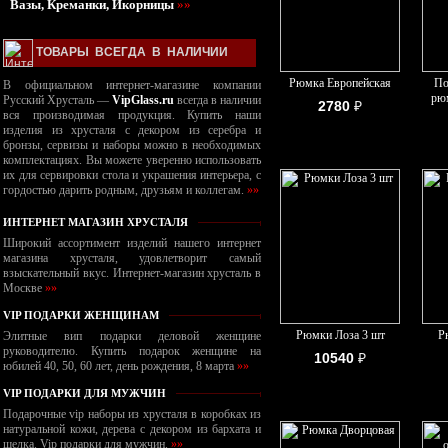
Вазы, Креманки, Икорницы
»»
ТОВАРЫ ВСЕГДА В НАЛИЧИИ
Рюмка Европейская
По
В официальном интернет-магазине компании
рю
Русский Хрусталь —
VipGlass.ru
всегда в наличии
2780
₽
вся производимая продукция. Купить наши
изделия из хрусталя с декором из серебра и
бронзы, сервизы и наборы можно в необходимых
комплектациях. Вы можете уверенно использовать
их для сервировки стола и украшения интерьера, с
гордостью дарить родным, друзьям и коллегам.
»»
ИНТЕРНЕТ МАГАЗИН ХРУСТАЛЯ
Широкий ассортимент изделий нашего интернет
магазина хрусталя, удовлетворит самый
взыскательный вкус. Интернет-магазин хрусталь в
Москве
»»
VIP ПОДАРКИ ЖЕНЩИНАМ
Рюмки Лоза 3 шт
Р
Элитные вип подарки деловой женщине
руководителю. Купить подарок женщине на
10540
₽
юбилей 40, 50, 60 лет, день рождения, 8 марта
»»
VIP ПОДАРКИ ДЛЯ МУЖЧИН
Подарочные vip наборы из хрусталя в коробках из
натуральной кожи, дерева с декором из бархата и
шелка. Vip подарки для мужчин.
»»