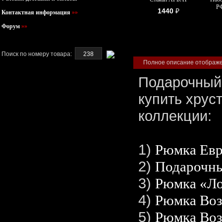
РФ
1440
₽
Контактная информация
»»
Форум
»»
Поиск по номеру товара:
Полное описание отображен
Подарочный 
купить хрус
коллекции:
1)
Рюмка Евр
2)
Подарочны
3)
Рюмка «Ло
4)
Рюмка Воз
5)
Рюмка Воз