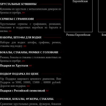
ХРУСТАЛЬНЫЕ КУВШИНЫ
Кувшины из хрусталя с металлическим декором из
бронзы и серебра.
»»
СЕРВИЗЫ С ГРАФИНАМИ
Хрустальные сервизы с графинами, рюмками,
бокалами в подарочных коробках из бархата и
шелка.
»»
Рюмка Европейская
Бок
НАБОРЫ, ШТОФЫ ДЛЯ ВОДКИ
Наборы для водки: штофы, графины, рюмки,
стаканы под водку.
»»
БОКАЛЫ, СТАКАНЫ, РЮМКИ С ГОЛОВАМИ
Рюмки, бокалы и стаканы с головами животных из
бронзы в серебре.
»»
Подарки из Хрусталя
»»
ПОДБОР ПОДАРКА ПО ЦЕНЕ
Vip Подарки широкого ценового диапазона. Вип
Подарок за 5000, 10000, 15000 .. 60000 рублей.
Дорогие вип подарки.
»»
Подарки с Российской символикой
»»
РЮМКИ, БОКАЛЫ, ФУЖЕРЫ, СТАКАНЫ.
Сравнение хрустальных рюмок, фужеров, бокалов