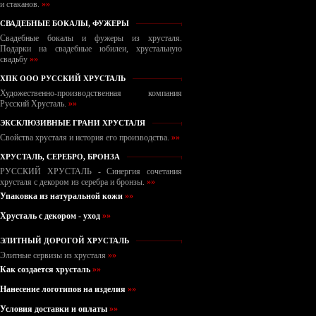
и стаканов.
»»
СВАДЕБНЫЕ БОКАЛЫ, ФУЖЕРЫ
Свадебные бокалы и фужеры из хрусталя.
Подарки на свадебные юбилеи, хрустальную
свадьбу
»»
ХПК ООО РУССКИЙ ХРУСТАЛЬ
Художественно-производственная компания
Русский Хрусталь.
»»
ЭКСКЛЮЗИВНЫЕ ГРАНИ ХРУСТАЛЯ
Свойства хрусталя и история его производства.
»»
ХРУСТАЛЬ, СЕРЕБРО, БРОНЗА
РУССКИЙ ХРУСТАЛЬ - Синергия сочетания
хрусталя с декором из серебра и бронзы.
»»
Упаковка из натуральной кожи
»»
Хрусталь с декором - уход
»»
ЭЛИТНЫЙ ДОРОГОЙ ХРУСТАЛЬ
Элитные сервизы из хрусталя
»»
Как создается хрусталь
»»
Нанесение логотипов на изделия
»»
Условия доставки и оплаты
»»