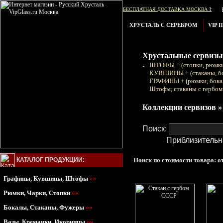
БЕСПЛАТНАЯ ДОСТАВКА МОСКВА
?
ХРУСТАЛЬ С СЕРЕБРОМ
VIP 
Хрустальные сервизы
ШТОФЫ + (стопки, рюмки
КУВШИНЫ + (стаканы, б
ГРАФИНЫ + (рюмки, бока
Штофы, стаканы с гербом
Коллекции сервизов »
Поиск:
Приблизительн
КАТАЛОГ ПРОДУКЦИИ:
Поиск по стоимости товара: от
Графины, Кувшины, Штофы
»»
Рюмки, Чарки, Стопки
»»
Бокалы, Стаканы, Фужеры
»»
Вазы, Креманки, Икорницы
»»