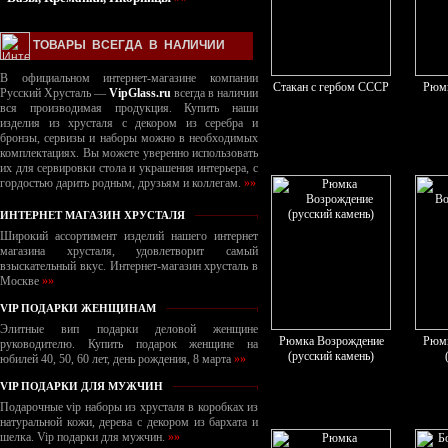
ТОВАРЫ ВСЕГДА В НАЛИЧИИ
В официальном интернет-магазине компании
Стакан с гербом СССР
Рюмк
Русский Хрусталь —
VipGlass.ru
всегда в наличии
вся производимая продукция. Купить наши
изделия из хрусталя с декором из серебра и
бронзы, сервизы и наборы можно в необходимых
комплектациях. Вы можете уверенно использовать
их для сервировки стола и украшения интерьера, с
гордостью дарить родным, друзьям и коллегам.
»»
ИНТЕРНЕТ МАГАЗИН ХРУСТАЛЯ
Широкий ассортимент изделий нашего интернет
магазина хрусталя, удовлетворит самый
взыскательный вкус. Интернет-магазин хрусталь в
Москве
»»
VIP ПОДАРКИ ЖЕНЩИНАМ
Элитные вип подарки деловой женщине
Рюмка Возрождение
Рюмк
руководителю. Купить подарок женщине на
(русский камень)
юбилей 40, 50, 60 лет, день рождения, 8 марта
»»
VIP ПОДАРКИ ДЛЯ МУЖЧИН
Подарочные vip наборы из хрусталя в коробках из
натуральной кожи, дерева с декором из бархата и
шелка. Vip подарки для мужчин.
»»