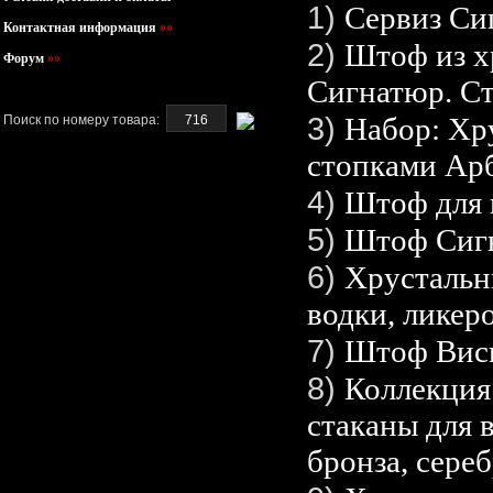
1)
Сервиз Си
Контактная информация
»»
2)
Штоф из х
Форум
»»
Сигнатюр. Ст
3)
Набор: Хр
Поиск по номеру товара:
стопками Арб
4)
Штоф для 
5)
Штоф Сигн
6)
Хрустальн
водки, ликеро
7)
Штоф Вис
8)
Коллекция
стаканы для в
бронза, сереб