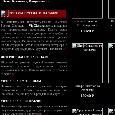
Вазы, Креманки, Икорницы
»»
ТОВАРЫ ВСЕГДА В НАЛИЧИИ
Сервиз Сигнатюр.
Шт
В официальном интернет-магазине компании
Штоф и рюмки
ст
Русский Хрусталь —
VipGlass.ru
всегда в наличии
вся производимая продукция. Купить наши
13320
₽
изделия из хрусталя с декором из серебра и
бронзы, сервизы и наборы можно в необходимых
комплектациях. Вы можете уверенно использовать
их для сервировки стола и украшения интерьера, с
гордостью дарить родным, друзьям и коллегам.
»»
ИНТЕРНЕТ МАГАЗИН ХРУСТАЛЯ
Широкий ассортимент изделий нашего интернет
магазина хрусталя, удовлетворит самый
взыскательный вкус. Интернет-магазин хрусталь в
Москве
»»
VIP ПОДАРКИ ЖЕНЩИНАМ
Штоф Сигнатюр со
Элитные вип подарки деловой женщине
стопками
руководителю. Купить подарок женщине на
юбилей 40, 50, 60 лет, день рождения, 8 марта
»»
19240
₽
VIP ПОДАРКИ ДЛЯ МУЖЧИН
Подарочные vip наборы из хрусталя в коробках из
натуральной кожи, дерева с декором из бархата и
шелка. Vip подарки для мужчин.
»»