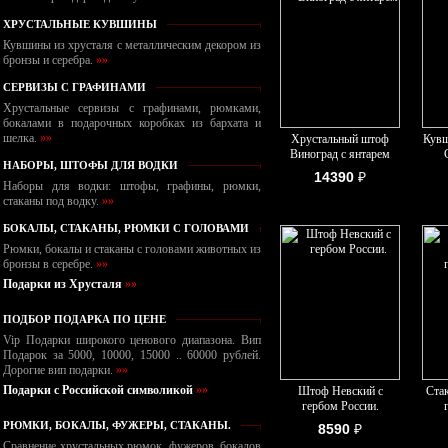
ХРУСТАЛЬНЫЕ КУВШИНЫ
Кувшины из хрусталя с металлическим декором из
бронзы и серебра.
»»
СЕРВИЗЫ С ГРАФИНАМИ
Хрустальные сервизы с графинами, рюмками,
бокалами в подарочных коробках из бархата и
шелка.
»»
Хрустальный штоф
Кувш
Виноград с янтарем
НАБОРЫ, ШТОФЫ ДЛЯ ВОДКИ
14390
₽
Наборы для водки: штофы, графины, рюмки,
стаканы под водку.
»»
БОКАЛЫ, СТАКАНЫ, РЮМКИ С ГОЛОВАМИ
Рюмки, бокалы и стаканы с головами животных из
бронзы в серебре.
»»
Подарки из Хрусталя
»»
ПОДБОР ПОДАРКА ПО ЦЕНЕ
Vip Подарки широкого ценового диапазона. Вип
Подарок за 5000, 10000, 15000 .. 60000 рублей.
Дорогие вип подарки.
»»
Подарки с Российской символикой
»»
Штоф Невский с
Ста
гербом России.
РЮМКИ, БОКАЛЫ, ФУЖЕРЫ, СТАКАНЫ.
8590
₽
Сравнение хрустальных рюмок, фужеров, бокалов