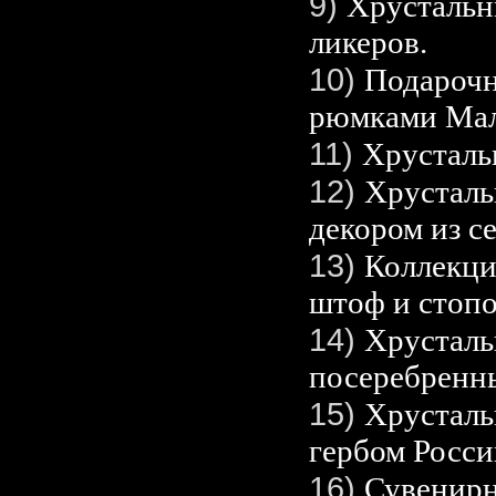
9)
Хрустальн
ликеров.
10)
Подарочн
рюмками Мал
11)
Хрусталь
12)
Хрусталь
декором из с
13)
Коллекци
штоф и стопо
14)
Хрусталь
посеребренн
15)
Хрусталь
гербом Росси
16)
Сувенирн