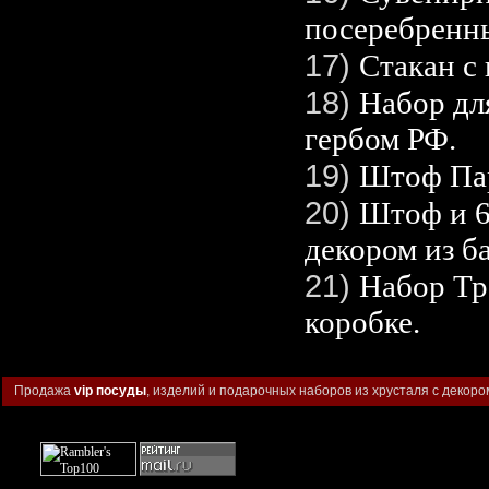
посеребренн
17)
Стакан с
18)
Набор дл
гербом РФ.
19)
Штоф Пар
20)
Штоф и 6
декором из б
21)
Набор Тр
коробке.
Продажа
vip посуды
, изделий и подарочных наборов из хрусталя с декоро