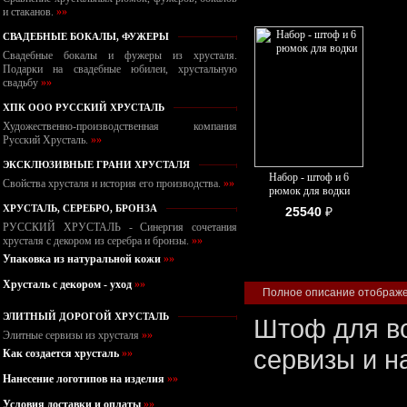
и стаканов.
»»
СВАДЕБНЫЕ БОКАЛЫ, ФУЖЕРЫ
Свадебные бокалы и фужеры из хрусталя.
Подарки на свадебные юбилеи, хрустальную
свадьбу
»»
ХПК ООО РУССКИЙ ХРУСТАЛЬ
Художественно-производственная компания
Русский Хрусталь.
»»
ЭКСКЛЮЗИВНЫЕ ГРАНИ ХРУСТАЛЯ
Набор - штоф и 6
Свойства хрусталя и история его производства.
»»
рюмок для водки
ХРУСТАЛЬ, СЕРЕБРО, БРОНЗА
25540
₽
РУССКИЙ ХРУСТАЛЬ - Синергия сочетания
хрусталя с декором из серебра и бронзы.
»»
Упаковка из натуральной кожи
»»
Хрусталь с декором - уход
»»
Полное описание отображен
ЭЛИТНЫЙ ДОРОГОЙ ХРУСТАЛЬ
Штоф для во
Элитные сервизы из хрусталя
»»
сервизы и н
Как создается хрусталь
»»
Нанесение логотипов на изделия
»»
Условия доставки и оплаты
»»