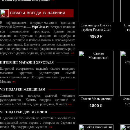
ТОВАРЫ ВСЕГДА В НАЛИЧИИ
В официальном интернет-магазине компании
Стаканы для Виски с
Ста
Русский Хрусталь —
VipGlass.ru
всегда в наличии
гербом России 2 шт
г
вся производимая продукция. Купить наши
изделия из хрусталя с декором из серебра и
4960
₽
бронзы, сервизы и наборы можно в необходимых
комплектациях. Вы можете уверенно использовать
их для сервировки стола и украшения интерьера, с
гордостью дарить родным, друзьям и коллегам.
»»
ИНТЕРНЕТ МАГАЗИН ХРУСТАЛЯ
Широкий ассортимент изделий нашего интернет
магазина хрусталя, удовлетворит самый
взыскательный вкус. Интернет-магазин хрусталь в
Москве
»»
VIP ПОДАРКИ ЖЕНЩИНАМ
Элитные вип подарки деловой женщине
Стакан Мальцовский
Фуже
руководителю. Купить подарок женщине на
(р
юбилей 40, 50, 60 лет, день рождения, 8 марта
»»
1800
₽
VIP ПОДАРКИ ДЛЯ МУЖЧИН
Подарочные vip наборы из хрусталя в коробках из
натуральной кожи, дерева с декором из бархата и
шелка. Vip подарки для мужчин.
»»