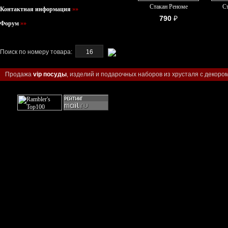
Стакан Реноме
С
Контактная информация
»»
790
₽
Форум
»»
Поиск по номеру товара:
Продажа
vip посуды
, изделий и подарочных наборов из хрусталя с декором