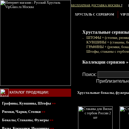
БЕСПЛАТНАЯ ДОСТАВКА МОСКВА
?
ХРУСТАЛЬ С СЕРЕБРОМ
VIP 
Хрустальные сервизы
ШТОФЫ + (стопки, рюмки
КУВШИНЫ + (стаканы, б
ГРАФИНЫ + (рюмки, бока
Штофы, стаканы с гербом
Коллекции сервизов »
Поиск:
Приблизительн
КАТАЛОГ ПРОДУКЦИИ:
Хрустальные бокалы, фужеры,
Графины, Кувшины, Штофы
»»
Рюмки, Чарки, Стопки
»»
Бокалы, Стаканы, Фужеры
»»
Вазы, Креманки, Икорницы
»»