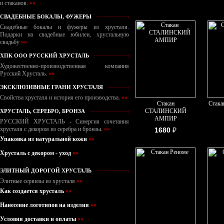
и стаканов.
»»
СВАДЕБНЫЕ БОКАЛЫ, ФУЖЕРЫ
Свадебные бокалы и фужеры из хрусталя.
Подарки на свадебные юбилеи, хрустальную
свадьбу
»»
ХПК ООО РУССКИЙ ХРУСТАЛЬ
Художественно-производственная компания
Русский Хрусталь.
»»
ЭКСКЛЮЗИВНЫЕ ГРАНИ ХРУСТАЛЯ
Свойства хрусталя и история его производства.
»»
Стакан
Стака
СТАЛИНСКИЙ
ХРУСТАЛЬ, СЕРЕБРО, БРОНЗА
АМПИР
РУССКИЙ ХРУСТАЛЬ - Синергия сочетания
хрусталя с декором из серебра и бронзы.
»»
1680
₽
Упаковка из натуральной кожи
»»
Хрусталь с декором - уход
»»
ЭЛИТНЫЙ ДОРОГОЙ ХРУСТАЛЬ
Элитные сервизы из хрусталя
»»
Как создается хрусталь
»»
Нанесение логотипов на изделия
»»
Условия доставки и оплаты
»»