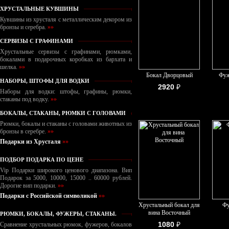
ХРУСТАЛЬНЫЕ КУВШИНЫ
Кувшины из хрусталя с металлическим декором из
бронзы и серебра.
»»
СЕРВИЗЫ С ГРАФИНАМИ
Хрустальные сервизы с графинами, рюмками,
бокалами в подарочных коробках из бархата и
шелка.
»»
Бокал Дворцовый
Фуж
НАБОРЫ, ШТОФЫ ДЛЯ ВОДКИ
2920
₽
Наборы для водки: штофы, графины, рюмки,
стаканы под водку.
»»
БОКАЛЫ, СТАКАНЫ, РЮМКИ С ГОЛОВАМИ
Рюмки, бокалы и стаканы с головами животных из
бронзы в серебре.
»»
Подарки из Хрусталя
»»
ПОДБОР ПОДАРКА ПО ЦЕНЕ
Vip Подарки широкого ценового диапазона. Вип
Подарок за 5000, 10000, 15000 .. 60000 рублей.
Дорогие вип подарки.
»»
Подарки с Российской символикой
»»
Хрустальный бокал для
Фу
вина Восточный
РЮМКИ, БОКАЛЫ, ФУЖЕРЫ, СТАКАНЫ.
1080
₽
Сравнение хрустальных рюмок, фужеров, бокалов